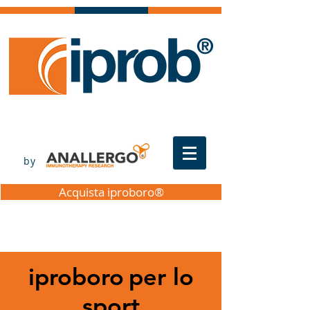
by
Acquista iproboro®
iproboro
per lo
sport