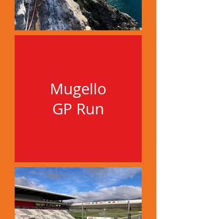
Mugello
GP Run