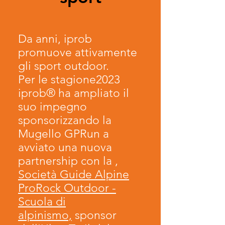
Da anni, iprob
promuove attivamente
gli sport outdoor.
Per le stagione2023
iprob® ha ampliato il
suo impegno
sponsorizzando la
Mugello GPRun a
avviato una nuova
partnership con la ,
Società Guide Alpine
ProRock Outdoor -
Scuola di
alpinismo,
sponsor