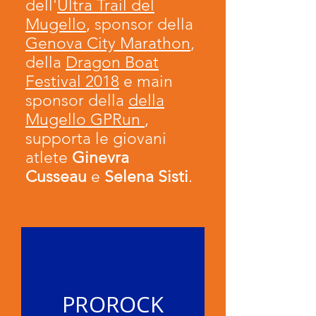
dell'
Ultra Trail del
Mugello
, sponsor della
Genova City Marathon
,
della
Dragon Boat
Festival 2018
e main
sponsor della
della
Mugello GPRun
,
supporta le giovani
atlete
Ginevra
Cusseau
e
Selena Sisti
.
PROROCK