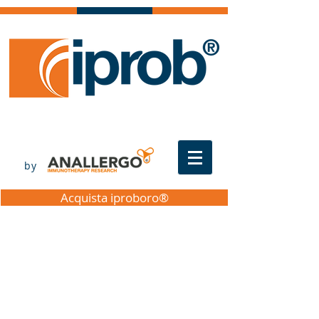
by
Acquista iproboro®
About